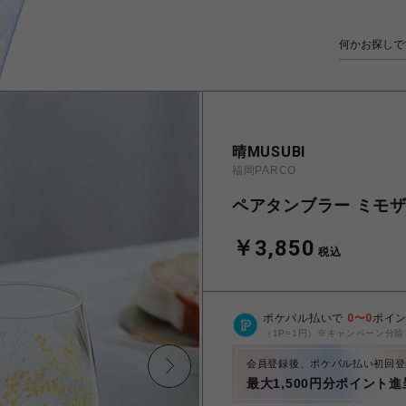
晴MUSUBI
福岡PARCO
ペアタンブラー ミモ
￥3,850
税込
ポケパル払いで
0
〜
0
ポイ
（1P=1円）※キャンペーン分除
会員登録後、ポケパル払い初回登
最大1,500円分ポイント進