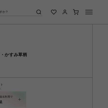
ザ・かすみ草柄
ント
く
録&利用で
呈