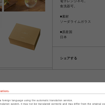
電子レンジ不可。
食洗器可。
■素材
ソーダライムガラス
■原産国
日本
シェアする
lation>
ショップ名
晴MUSUBI
店舗名
福岡PARCO
a foreign language using the automatic translation service.
anslation system, it may not be translated correctly and may differ from the original c