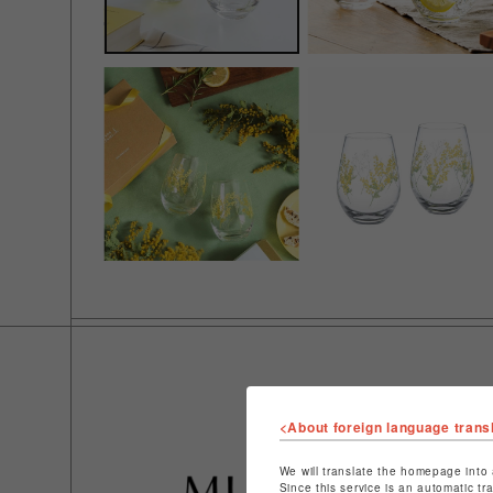
<About foreign language trans
We will translate the homepage into 
Since this service is an automatic tr