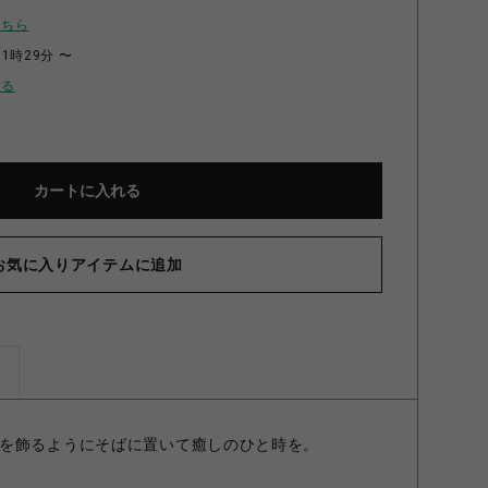
こちら
11時29分 〜
せる
カートに入れる
お気に入りアイテムに追加
タンブラー ミモザ・かすみ草柄
ズ
を飾るようにそばに置いて癒しのひと時を。