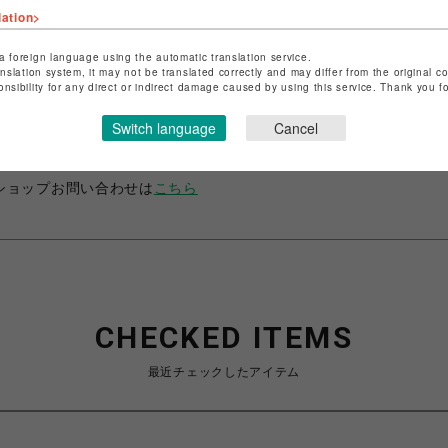
lation>
a foreign language using the automatic translation service.
anslation system, it may not be translated correctly and may differ from the original c
onsibility for any direct or indirect damage caused by using this service. Thank you 
ショップ名
晴MUSUBI
店舗名
福岡PARCO
Switch language
Cancel
特定商取引法など法令に基づく表記は
こちら
ショップお問い合わせは
こちら
CHECKED ITEMS
最近チェックしたアイテム