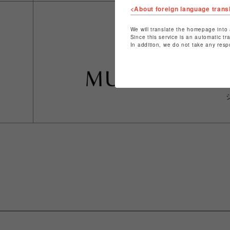
<About foreign language trans
We will translate the homepage into 
Since this service is an automatic tr
In addition, we do not take any resp