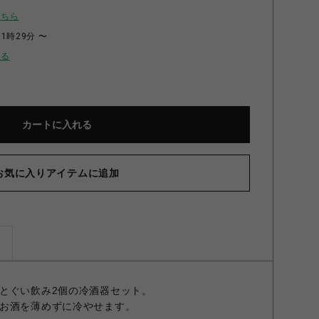
こちら
11時29分 〜
せる
カートに入れる
お気に入りアイテムに追加
冷酒の器
ズ
とぐい飲み2個の冷酒器セット。
お酒を薄めずに冷やせます。