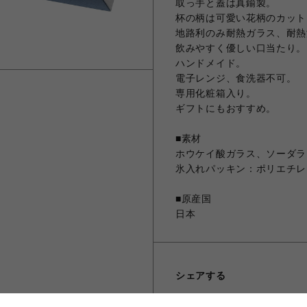
取っ手と蓋は真鍮製。
杯の柄は可愛い花柄のカット
地路利のみ耐熱ガラス、耐熱温
飲みやすく優しい口当たり。
ハンドメイド。
電子レンジ、食洗器不可。
専用化粧箱入り。
ギフトにもおすすめ。
■素材
ホウケイ酸ガラス、ソーダラ
氷入れパッキン：ポリエチレ
■原産国
日本
シェアする