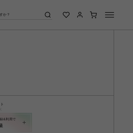
ント
く
録&利用で
呈