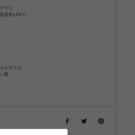
グラス。
度差120°C。
イムガラス
ン製