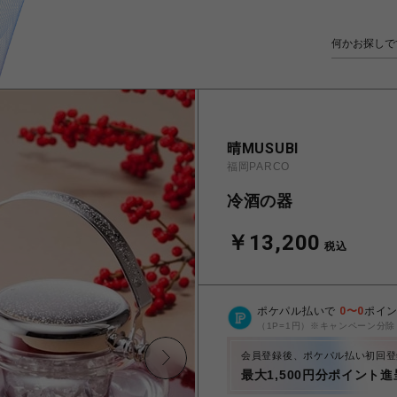
晴MUSUBI
福岡PARCO
冷酒の器
￥13,200
税込
ポケパル払いで
0
〜
0
ポイ
（1P=1円）※キャンペーン分除
会員登録後、ポケパル払い初回登
最大1,500円分ポイント進