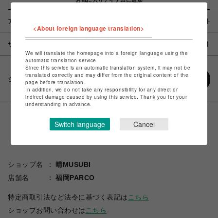
アイテム説明 / 素材
<About foreign language translation>
サイズ
We will translate the homepage into a foreign language using the
automatic translation service.
Since this service is an automatic translation system, it may not be
translated correctly and may differ from the original content of the
シェアする
page before translation.
In addition, we do not take any responsibility for any direct or
indirect damage caused by using this service. Thank you for your
understanding in advance.
Switch language
Cancel
ショップ名
晴MUSUBI
店舗名
福岡PARCO
特定商取引法など法令に基づく表記は
こちら
ショップお問い合わせは
こちら