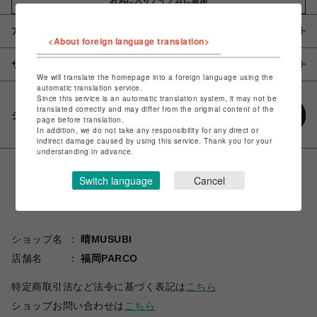
アイテム説明 / 素材
<About foreign language translation>
サイズ
We will translate the homepage into a foreign language using the
automatic translation service.
Since this service is an automatic translation system, it may not be
translated correctly and may differ from the original content of the
シェアする
page before translation.
In addition, we do not take any responsibility for any direct or
indirect damage caused by using this service. Thank you for your
understanding in advance.
Switch language
Cancel
ショップ名
晴MUSUBI
店舗名
福岡PARCO
特定商取引法など法令に基づく表記は
こちら
ショップお問い合わせは
こちら