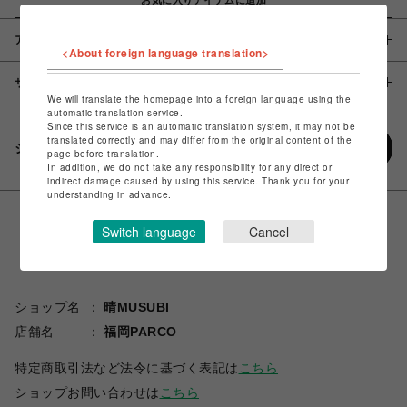
アイテム説明 / 素材
<About foreign language translation>
サイズ
We will translate the homepage into a foreign language using the
automatic translation service.
Since this service is an automatic translation system, it may not be
translated correctly and may differ from the original content of the
シェアする
page before translation.
In addition, we do not take any responsibility for any direct or
indirect damage caused by using this service. Thank you for your
understanding in advance.
Switch language
Cancel
ショップ名
晴MUSUBI
店舗名
福岡PARCO
特定商取引法など法令に基づく表記は
こちら
ショップお問い合わせは
こちら