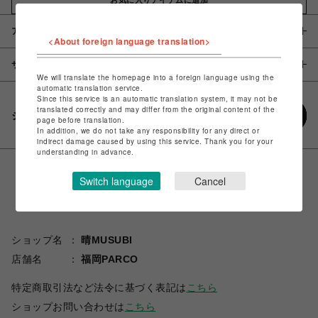
アイテム説明 / 素材
<About foreign language translation>
サイズ
We will translate the homepage into a foreign language using the
automatic translation service.
Since this service is an automatic translation system, it may not be
translated correctly and may differ from the original content of the
シェアする
page before translation.
In addition, we do not take any responsibility for any direct or
indirect damage caused by using this service. Thank you for your
understanding in advance.
Switch language
Cancel
ショップ名
晴MUSUBI
店舗名
福岡PARCO
特定商取引法など法令に基づく表記は
こちら
ショップお問い合わせは
こちら