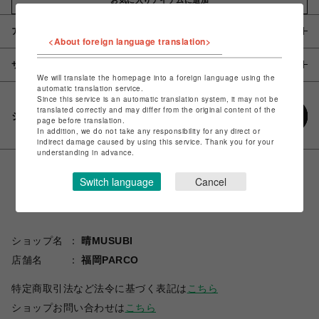
アイテム説明 / 素材
<About foreign language translation>
サイズ
We will translate the homepage into a foreign language using the
automatic translation service.
Since this service is an automatic translation system, it may not be
translated correctly and may differ from the original content of the
シェアする
page before translation.
In addition, we do not take any responsibility for any direct or
indirect damage caused by using this service. Thank you for your
understanding in advance.
Switch language
Cancel
ショップ名
晴MUSUBI
店舗名
福岡PARCO
特定商取引法など法令に基づく表記は
こちら
ショップお問い合わせは
こちら