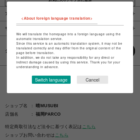
アイテム説明 / 素材
<About foreign language translation>
サイズ
We will translate the homepage into a foreign language using the
automatic translation service.
Since this service is an automatic translation system, it may not be
translated correctly and may differ from the original content of the
シェアする
page before translation.
In addition, we do not take any responsibility for any direct or
indirect damage caused by using this service. Thank you for your
understanding in advance.
Switch language
Cancel
ショップ名
晴MUSUBI
店舗名
福岡PARCO
特定商取引法など法令に基づく表記は
こちら
ショップお問い合わせは
こちら