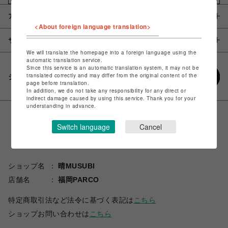
アイテム説明 / 素材
<About foreign language translation>
サイズ
We will translate the homepage into a foreign language using the
automatic translation service.
Since this service is an automatic translation system, it may not be
translated correctly and may differ from the original content of the
シェアする
page before translation.
In addition, we do not take any responsibility for any direct or
indirect damage caused by using this service. Thank you for your
understanding in advance.
Switch language
Cancel
ショップ名
晴MUSUBI
店舗名
福岡PARCO
特定商取引法など法令に基づく表記は
こちら
ショップお問い合わせは
こちら