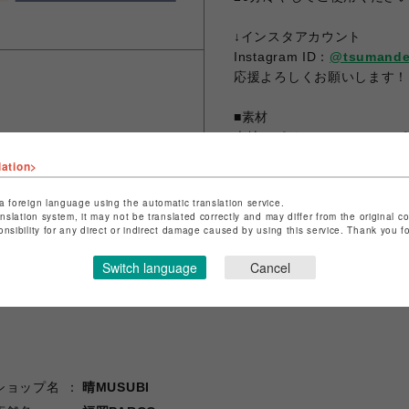
↓インスタアカウント
Instagram ID：
@tsumande
応援よろしくお願いします！
■素材
表地：ポリエステル95%、ポ
裏地：ポリエステル100%
lation>
中材：シリカゲル、セラミッ
a foreign language using the automatic translation service.
anslation system, it may not be translated correctly and may differ from the original c
onsibility for any direct or indirect damage caused by using this service. Thank you 
シェアする
Switch language
Cancel
ショップ名
晴MUSUBI