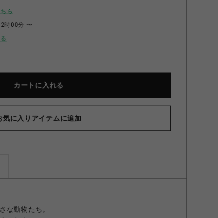
こちら
12時00分 〜
せる
カートに入れる
お気に入りアイテムに追加
ピロー つまんでアニマルズ ねこ
ズ
さな動物たち。