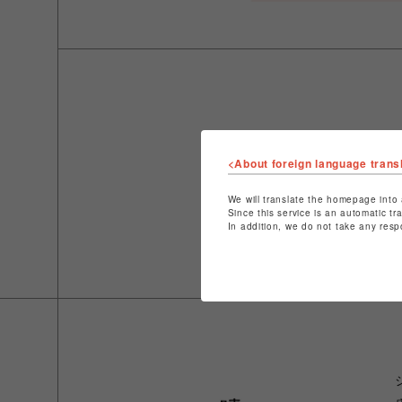
<About foreign language trans
We will translate the homepage into 
Since this service is an automatic tr
In addition, we do not take any resp