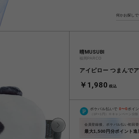
晴MUSUBI
福岡PARCO
アイピロー つまんで
￥1,980
税込
ポケパル払いで
0
〜
0
ポイ
（1P=1円）※キャンペーン分除
会員登録後、ポケパル払い初回登
最大1,500円分ポイント進