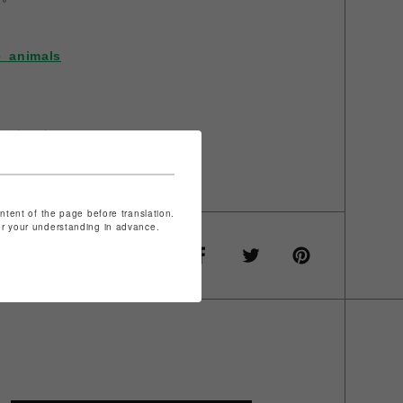
_animals
リウレタン5%
ク
ontent of the page before translation.
for your understanding in advance.