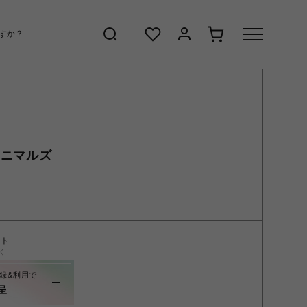
アニマルズ
ント
く
録&利用で
呈