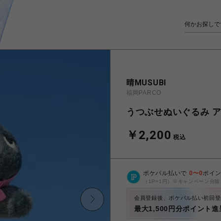
晴MUSUBI
福岡PARCO
うつぶせぬいぐるみ アング
￥2,200
税込
ポケパル払いで
0
〜
0
ポイ
（1P=1円）※キャンペーン分除
会員登録後、ポケパル払い初回登
最大1,500円分ポイント進