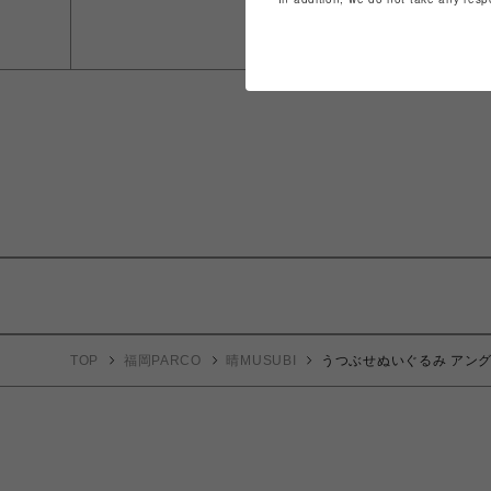
TOP
福岡PARCO
晴MUSUBI
うつぶせぬいぐるみ アングリー