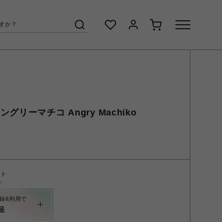
リーマチコ Angry Machiko
ント
く
録&利用で
呈