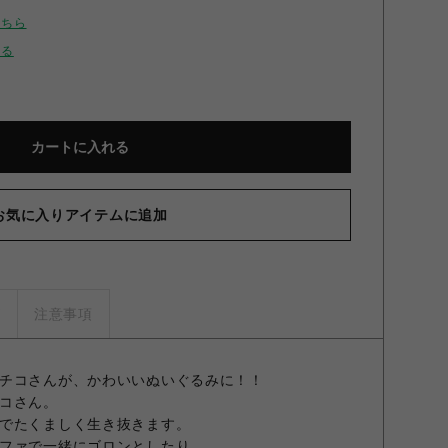
こちら
せる
カートに入れる
お気に入りアイテムに追加
ズ
注意事項
チコさんが、かわいいぬいぐるみに！！
コさん。
でたくましく生き抜きます。
ファで一緒にゴロンとしたり…。