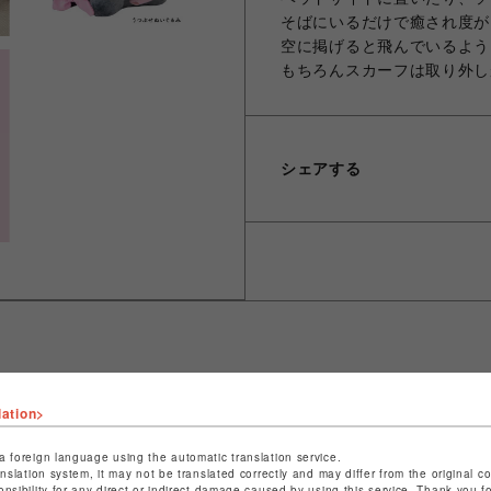
そばにいるだけで癒され度が
空に掲げると飛んでいるよう
もちろんスカーフは取り外し
シェアする
ショップ名
晴MUSUBI
lation>
店舗名
福岡PARCO
a foreign language using the automatic translation service.
anslation system, it may not be translated correctly and may differ from the original c
特定商取引法など法令に基づく表記は
こちら
onsibility for any direct or indirect damage caused by using this service. Thank you 