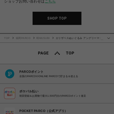
ショップお問い合わせは
こちら
SHOP TOP
TOP
福岡PARCO
晴MUSUBI
エリザベスぬいぐるみ アングリーマチ
…
コフレンズ Angry Machiko Friends
PARCOポイント
全国のPARCOやONLINE PARCOで貯まる＆使える
ポケパル払い
初回登録＆お買物で最大1,500円分のPARCOポイント進呈
POCKET PARCO（公式アプリ）