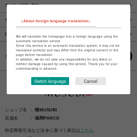
アイテム説明 / 素材
サイズ
<About foreign language translation>
注意事項
We will translate the homepage into a foreign language using the
automatic translation service.
Since this service is an automatic translation system, it may not be
translated correctly and may differ from the original content of the
page before translation.
シェアする
In addition, we do not take any responsibility for any direct or
indirect damage caused by using this service. Thank you for your
understanding in advance.
Switch language
Cancel
ショップ名
晴MUSUBI
店舗名
福岡PARCO
特定商取引法など法令に基づく表記は
こちら