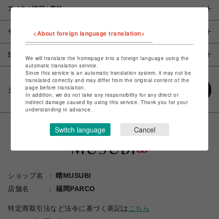
アイテム説明 / 素材
サイズ
<About foreign language translation>
注意事項
We will translate the homepage into a foreign language using the
automatic translation service.
Since this service is an automatic translation system, it may not be
translated correctly and may differ from the original content of the
page before translation.
シェアする
In addition, we do not take any responsibility for any direct or
indirect damage caused by using this service. Thank you for your
understanding in advance.
Switch language
Cancel
ショップ名
晴MUSUBI
店舗名
福岡PARCO
特定商取引法など法令に基づく表記は
こちら