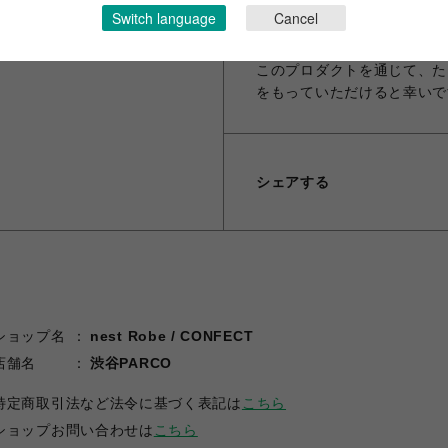
Switch language
Cancel
私たちは裁断くずを廃棄せず
ら、循環させていく取り組み
このプロダクトを通じて、た
をもっていただけると幸いで
シェアする
ショップ名
nest Robe / CONFECT
店舗名
渋谷PARCO
特定商取引法など法令に基づく表記は
こちら
ショップお問い合わせは
こちら