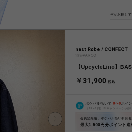
nest Robe / CONFECT
渋谷PARCO
【UpcycleLino】B
￥31,900
税込
ポケパル払いで
0
〜
0
ポイ
（1P=1円）※キャンペーン分除
会員登録後、ポケパル払い初回登
最大1,500円分ポイント進