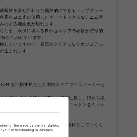
裁断片を混ぜ合わせた偶然的にできるトップグレー
色系をヨコ糸に使用したオーソドックスなデニム素
みのある濃紺色が現れます。
らなる、表側に現れる自然なネップの表情が特徴的
を持ち合わせています。
施していますので、表面がクリアになりカジュアル
が生まれます.
SHION を目指す私たちが国内テキスタイルメーカーと
う技術(生地を粉砕して細かな繊維に戻し、綿から糸
し、リネンの短い繊維にヴァージンコットンをミック
ネンコットン糸を作り出しました。
生地を裁断したあとの裁断くずを原料としてつくら
ontent of the page before translation.
for your understanding in advance.