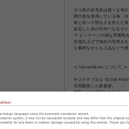
ヨコ糸の反毛糸は様々な色の
調の糸を使用している為、白
材と比べて明るさを抑えた深
反毛した糸の不均一な太さか
で ビンテージの様な雰囲気
生地仕上げで強めの毛焼きを
な素材ながらも上品なツヤ感
≪ UpcycleLino について ≫
サステナブルな SLOW FA
共同開発した新素材。
裁断くずの端切れを反毛とい
を作り出す再利用法)を利用
lation>
ス。 それを紡いで新たなリ
a foreign language using the automatic translation service.
このプロダクトは、お洋服の
anslation system, it may not be translated correctly and may differ from the original c
onsibility for any direct or indirect damage caused by using this service. Thank you 
れています。