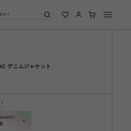
ASIC デニムジャケット
ント
く
録&利用で
呈