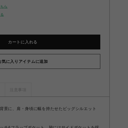
こちら
せる
カートに入れる
お気に入りアイテムに追加
ズ
注意事項
背景に、肩・身頃に幅を持たせたビッグシルエット
ッチ&フラップポケット、脇にはサイドポケットを採