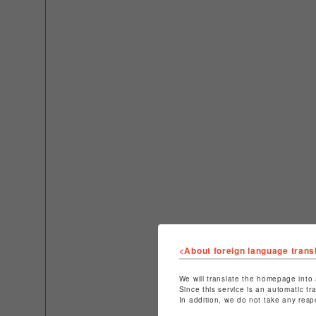
<About foreign language trans
We will translate the homepage into 
Since this service is an automatic tr
In addition, we do not take any resp