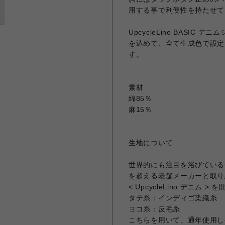
用する事で利便性を持たせて
UpcycleLino BASI
を込めて、全て生成色で設定
す。
素材
綿85％
麻15％
生地について
世界的にも注目を浴びている
を超える老舗メーカーと取り組み
< UpcycleLino デニム >
タテ糸：インディゴ染織糸
ヨコ糸：反毛糸
こちらを用いて、通年使用し