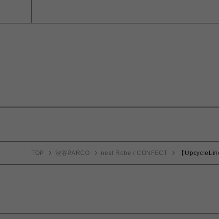
TOP
渋谷PARCO
nest Robe / CONFECT
【UpcycleL