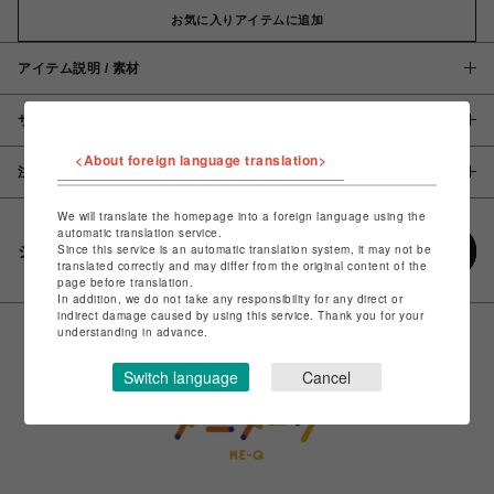
お気に入りアイテムに追加
アイテム説明 / 素材
サイズ
<About foreign language translation>
注意事項
We will translate the homepage into a foreign language using the
automatic translation service.
Since this service is an automatic translation system, it may not be
シェアする
translated correctly and may differ from the original content of the
page before translation.
In addition, we do not take any responsibility for any direct or
indirect damage caused by using this service. Thank you for your
understanding in advance.
Switch language
Cancel