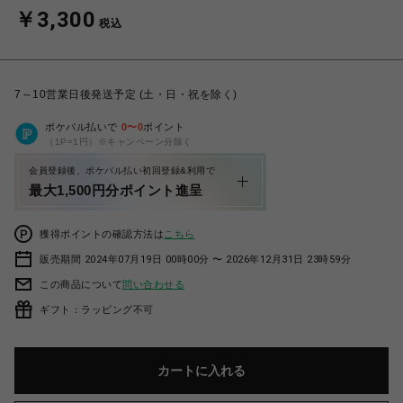
￥3,300
税込
7～10営業日後発送予定 (土・日・祝を除く)
ポケパル払いで
0
〜
0
ポイント
（1P=1円）※キャンペーン分除く
会員登録後、ポケパル払い初回登録&利用で
最大1,500円分ポイント進呈
獲得ポイントの確認方法は
こちら
販売期間 2024年07月19日 00時00分 〜 2026年12月31日 23時59分
この商品について
問い合わせる
ギフト：ラッピング不可
カートに入れる