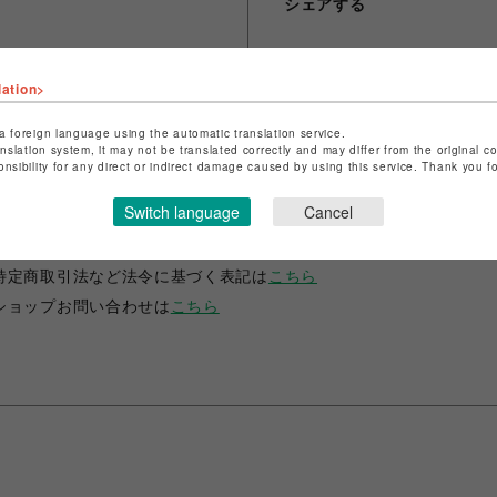
シェアする
lation>
a foreign language using the automatic translation service.
anslation system, it may not be translated correctly and may differ from the original c
onsibility for any direct or indirect damage caused by using this service. Thank you 
ショップ名
ANIME-Q
Switch language
Cancel
店舗名
POP-UP SHOP
特定商取引法など法令に基づく表記は
こちら
ショップお問い合わせは
こちら