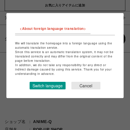
お気に入りアイテムに追加
アイテム説明 / 素材
<About foreign language translation>
シェアする
We will translate the homepage into a foreign language using the
automatic translation service.
Since this service is an automatic translation system, it may not be
translated correctly and may differ from the original content of the
page before translation.
In addition, we do not take any responsibility for any direct or
indirect damage caused by using this service. Thank you for your
understanding in advance.
Switch language
Cancel
ショップ名
ANIME-Q
店舗名
POP-UP SHOP