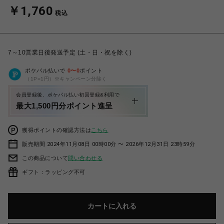
￥1,760
税込
7～10営業日後発送予定 (土・日・祝を除く)
ポケパル払いで
0
〜
0
ポイント
（1P=1円）※キャンペーン分除く
会員登録後、ポケパル払い初回登録&利用で
最大1,500円分ポイント進呈
獲得ポイントの確認方法は
こちら
販売期間 2024年11月08日 00時00分 〜 2026年12月31日 23時59分
この商品について
問い合わせる
ギフト：ラッピング不可
カートに入れる