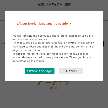
お気に入りアイテムに追加
アイテム説明 / 素材
<About foreign language translation>
サイズ
We will translate the homepage into a foreign language using the
automatic translation service.
Since this service is an automatic translation system, it may not be
シェアする
translated correctly and may differ from the original content of the
page before translation.
In addition, we do not take any responsibility for any direct or
indirect damage caused by using this service. Thank you for your
understanding in advance.
Switch language
Cancel