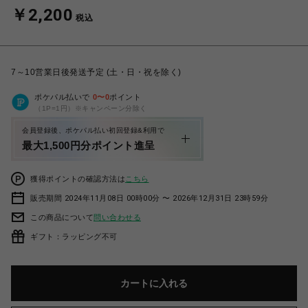
￥2,200
税込
7～10営業日後発送予定 (土・日・祝を除く)
ポケパル払いで
0
〜
0
ポイント
（1P=1円）※キャンペーン分除く
会員登録後、ポケパル払い初回登録&利用で
最大1,500円分ポイント進呈
獲得ポイントの確認方法は
こちら
販売期間 2024年11月08日 00時00分 〜 2026年12月31日 23時59分
この商品について
問い合わせる
ギフト：ラッピング不可
カートに入れる