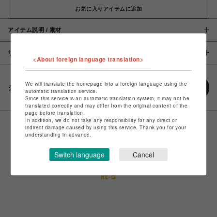
お気に入りアイテムに追加
アイテム説明 / 素材
サイズ
<About foreign language translation>
We will translate the homepage into a foreign language using the
シェアする
automatic translation service.
Since this service is an automatic translation system, it may not be
translated correctly and may differ from the original content of the
page before translation.
In addition, we do not take any responsibility for any direct or
indirect damage caused by using this service. Thank you for your
understanding in advance.
Switch language
Cancel