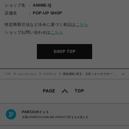
ショップ名
ANIME-Q
店舗名
POP-UP SHOP
特定商取引法など法令に基づく表記は
こちら
ショップお問い合わせは
こちら
SHOP TOP
TOP
pop-up-shop
ANIME-Q
呪術廻戦 懐玉・玉折 | オーロラポーチ |
…
01.五条 悟
PARCOポイント
全国のPARCOやONLINE PARCOで貯まる＆使える