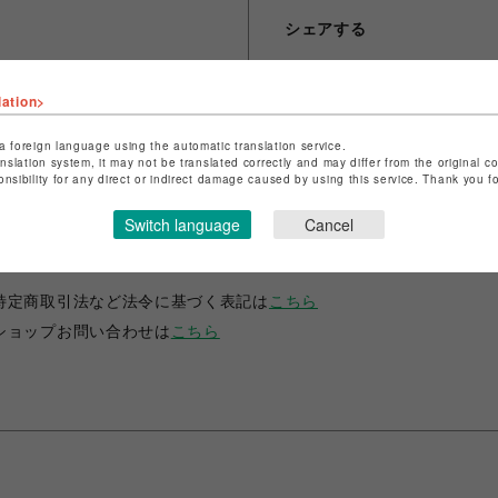
シェアする
lation>
a foreign language using the automatic translation service.
anslation system, it may not be translated correctly and may differ from the original c
onsibility for any direct or indirect damage caused by using this service. Thank you 
Switch language
Cancel
ショップ名
ANIME-Q
店舗名
POP-UP SHOP
特定商取引法など法令に基づく表記は
こちら
ショップお問い合わせは
こちら