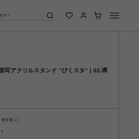
場面写アクリルスタンド "ぴくスタ" | 02.禪
・祝を除く)
ント
く