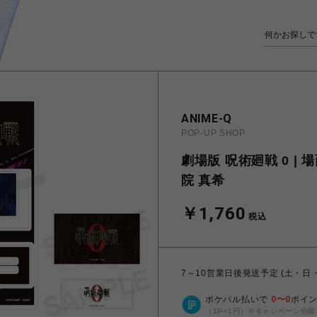
ANIME-Q
POP-UP SHOP
劇場版 呪術廻戦 0 | 
院 真希
￥1,760
税込
7～10営業日後発送予定 (土・日
ポケパル払いで
0
〜
0
ポイ
（1P=1円）※キャンペーン分除