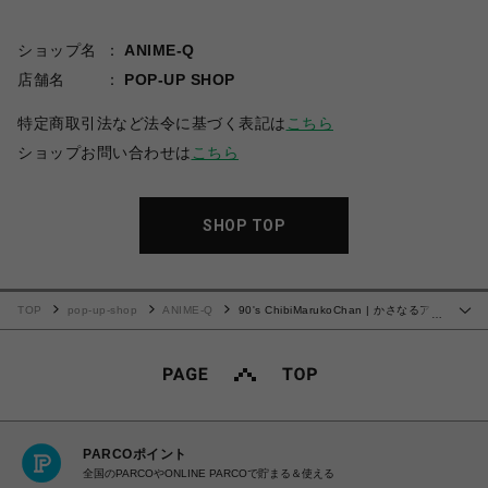
ショップ名
ANIME-Q
店舗名
POP-UP SHOP
特定商取引法など法令に基づく表記は
こちら
ショップお問い合わせは
こちら
SHOP TOP
TOP
pop-up-shop
ANIME-Q
90's ChibiMarukoChan | かさなるアク
…
リルコースターセット (3枚組み) | 01.遠足の準備が好きの巻
PARCOポイント
全国のPARCOやONLINE PARCOで貯まる＆使える