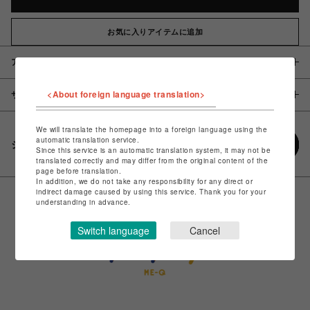
お気に入りアイテムに追加
アイテム説明 / 素材
<About foreign language translation>
サイズ
We will translate the homepage into a foreign language using the
automatic translation service.
シェアする
Since this service is an automatic translation system, it may not be
translated correctly and may differ from the original content of the
page before translation.
In addition, we do not take any responsibility for any direct or
indirect damage caused by using this service. Thank you for your
understanding in advance.
Switch language
Cancel