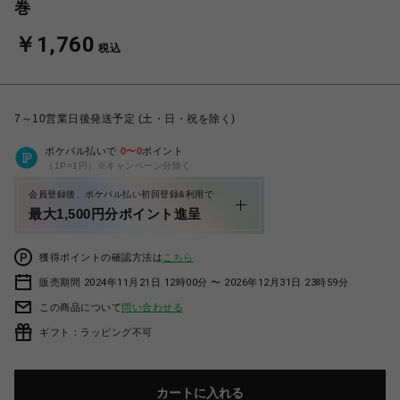
巻
￥1,760
税込
7～10営業日後発送予定 (土・日・祝を除く)
ポケパル払いで
0
〜
0
ポイント
（1P=1円）※キャンペーン分除く
会員登録後、ポケパル払い初回登録&利用で
最大1,500円分ポイント進呈
獲得ポイントの確認方法は
こちら
販売期間 2024年11月21日 12時00分 〜 2026年12月31日 23時59分
この商品について
問い合わせる
ギフト：ラッピング不可
カートに入れる