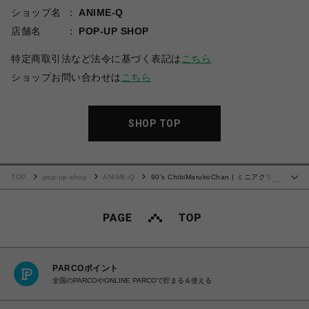
ショップ名
ANIME-Q
店舗名
POP-UP SHOP
特定商取引法など法令に基づく表記は
こちら
ショップお問い合わせは
こちら
SHOP TOP
TOP
pop-up-shop
ANIME-Q
90's ChibiMarukoChan | ミニアクリル
…
スタンド | 04.花輪邸ついに公開の巻 D
PARCOポイント
全国のPARCOやONLINE PARCOで貯まる＆使える