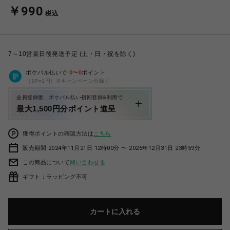
￥990
税込
7～10営業日後発送予定 (土・日・祝を除く)
ポケパル払いで
0
〜
0
ポイント
（1P=1円）※キャンペーン分除く
会員登録後、ポケパル払い初回登録&利用で
最大1,500円分ポイント進呈
獲得ポイントの確認方法は
こちら
販売期間 2024年11月21日 12時00分 〜 2026年12月31日 23時59分
この商品について
問い合わせる
ギフト：ラッピング不可
カートに入れる