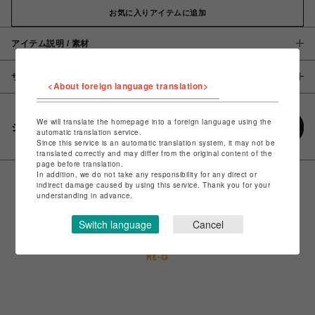
お気に入りアイテムに追加
アイテム説明 / 素材
サイズ
<About foreign language translation>
We will translate the homepage into a foreign language using the
シェアする
automatic translation service.
Since this service is an automatic translation system, it may not be
translated correctly and may differ from the original content of the
page before translation.
In addition, we do not take any responsibility for any direct or
indirect damage caused by using this service. Thank you for your
understanding in advance.
Switch language
Cancel