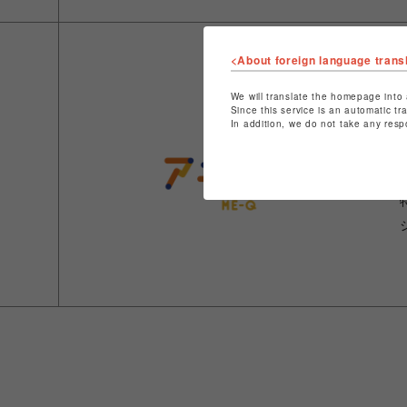
<About foreign language trans
We will translate the homepage into 
Since this service is an automatic tr
In addition, we do not take any resp