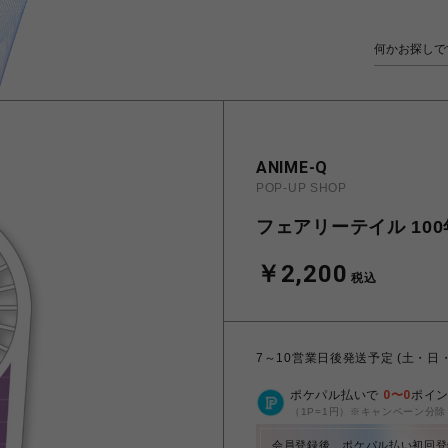
ANIME-Q
POP-UP SHOP
フェアリーテイル 100年
￥2,200
税込
7～10営業日後発送予定 (土・日
ポケパル払いで
0
〜
0
ポイ
（1P=1円）※キャンペーン分除
会員登録後、ポケパル払い初回登