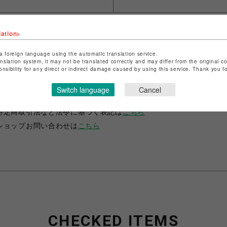
lation>
a foreign language using the automatic translation service.
anslation system, it may not be translated correctly and may differ from the original c
onsibility for any direct or indirect damage caused by using this service. Thank you 
ショップ名
ANIME-Q
Switch language
Cancel
店舗名
POP-UP SHOP
特定商取引法など法令に基づく表記は
こちら
ショップお問い合わせは
こちら
CHECKED ITEMS