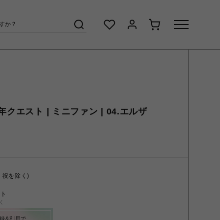
クエスト | ミニファン | 04.エルザ
・祝を除く)
ント
く
録&利用で