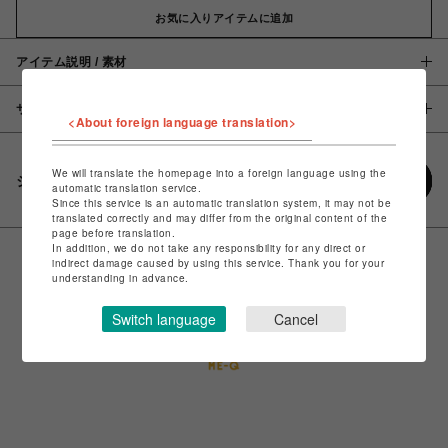
お気に入りアイテムに追加
アイテム説明 / 素材
サイズ
<About foreign language translation>
We will translate the homepage into a foreign language using the
シェアする
automatic translation service.
Since this service is an automatic translation system, it may not be
translated correctly and may differ from the original content of the
page before translation.
In addition, we do not take any responsibility for any direct or
indirect damage caused by using this service. Thank you for your
understanding in advance.
Switch language
Cancel