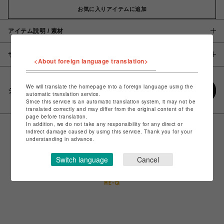
お気に入りアイテムに追加
アイテム説明 / 素材
サイズ
<About foreign language translation>
We will translate the homepage into a foreign language using the
シェアする
automatic translation service.
Since this service is an automatic translation system, it may not be
translated correctly and may differ from the original content of the
page before translation.
In addition, we do not take any responsibility for any direct or
indirect damage caused by using this service. Thank you for your
understanding in advance.
Switch language
Cancel