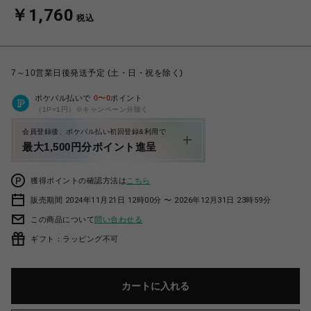
￥1,760
税込
7～10営業日後発送予定 (土・日・祝を除く)
ポケパル払いで
0
〜
0
ポイント
（1P=1円）※キャンペーン分除く
会員登録後、ポケパル払い初回登録&利用で
最大1,500円分ポイント進呈
獲得ポイントの確認方法は
こちら
販売期間 2024年11月21日 12時00分 〜 2026年12月31日 23時59分
この商品について
問い合わせる
ギフト：ラッピング不可
カートに入れる