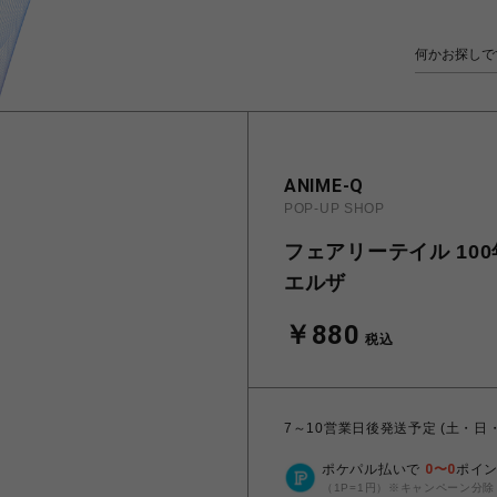
ANIME-Q
POP-UP SHOP
フェアリーテイル 100年
エルザ
￥880
税込
7～10営業日後発送予定 (土・日
ポケパル払いで
0
〜
0
ポイ
（1P=1円）※キャンペーン分除