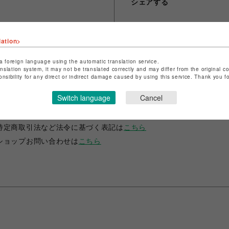
シェアする
lation>
a foreign language using the automatic translation service.
anslation system, it may not be translated correctly and may differ from the original c
onsibility for any direct or indirect damage caused by using this service. Thank you 
ショップ名
ANIME-Q
Switch language
Cancel
店舗名
POP-UP SHOP
特定商取引法など法令に基づく表記は
こちら
ショップお問い合わせは
こちら