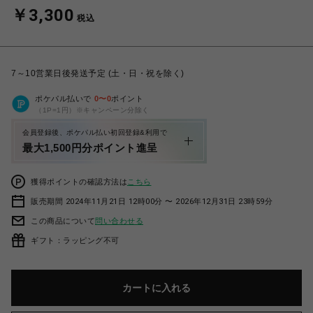
￥3,300
税込
7～10営業日後発送予定 (土・日・祝を除く)
ポケパル払いで
0
〜
0
ポイント
（1P=1円）※キャンペーン分除く
会員登録後、ポケパル払い初回登録&利用で
最大1,500円分ポイント進呈
獲得ポイントの確認方法は
こちら
販売期間 2024年11月21日 12時00分 〜 2026年12月31日 23時59分
この商品について
問い合わせる
ギフト：ラッピング不可
カートに入れる