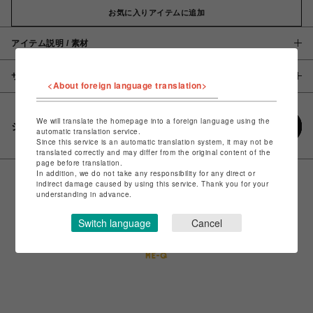
お気に入りアイテムに追加
アイテム説明 / 素材
サイズ
<About foreign language translation>
We will translate the homepage into a foreign language using the
シェアする
automatic translation service.
Since this service is an automatic translation system, it may not be
translated correctly and may differ from the original content of the
page before translation.
In addition, we do not take any responsibility for any direct or
indirect damage caused by using this service. Thank you for your
understanding in advance.
Switch language
Cancel