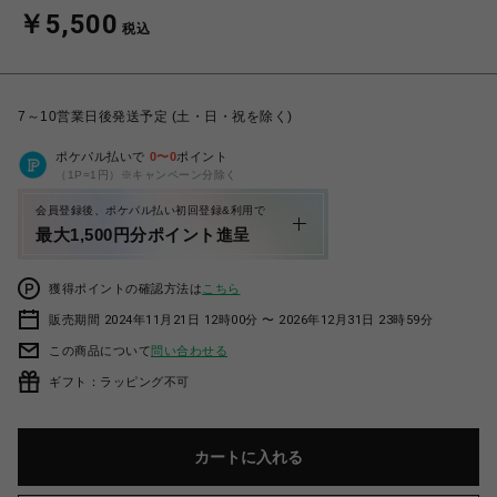
￥5,500
税込
7～10営業日後発送予定 (土・日・祝を除く)
ポケパル払いで
0
〜
0
ポイント
（1P=1円）※キャンペーン分除く
会員登録後、ポケパル払い初回登録&利用で
最大1,500円分ポイント進呈
獲得ポイントの確認方法は
こちら
販売期間 2024年11月21日 12時00分 〜 2026年12月31日 23時59分
この商品について
問い合わせる
ギフト：ラッピング不可
カートに入れる