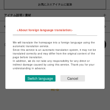
お気に入りアイテムに追加
アイテム説明 / 素材
サイズ
<About foreign language translation>
We will translate the homepage into a foreign language using the
シェアする
automatic translation service.
Since this service is an automatic translation system, it may not be
translated correctly and may differ from the original content of the
page before translation.
In addition, we do not take any responsibility for any direct or
indirect damage caused by using this service. Thank you for your
understanding in advance.
Switch language
Cancel