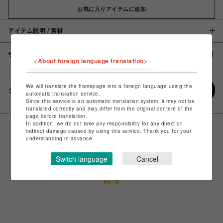
お気に入りアイテムに追加
アイテム説明 / 素材
サイズ
<About foreign language translation>
We will translate the homepage into a foreign language using the
シェアする
automatic translation service.
Since this service is an automatic translation system, it may not be
translated correctly and may differ from the original content of the
page before translation.
In addition, we do not take any responsibility for any direct or
indirect damage caused by using this service. Thank you for your
understanding in advance.
Switch language
Cancel