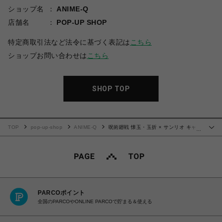
ショップ名
ANIME-Q
店舗名
POP-UP SHOP
特定商取引法など法令に基づく表記は
こちら
ショップお問い合わせは
こちら
SHOP TOP
TOP
pop-up-shop
ANIME-Q
呪術廻戦 懐玉・玉折 × サンリオ キャラ
…
クターズ | グリッターコースター | 01.五条悟・シナモロール
PARCOポイント
全国のPARCOやONLINE PARCOで貯まる＆使える