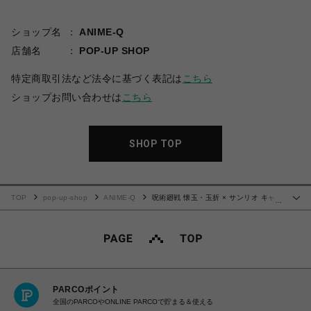
ショップ名
ANIME-Q
店舗名
POP-UP SHOP
特定商取引法など法令に基づく表記は
こちら
ショップお問い合わせは
こちら
SHOP TOP
TOP
pop-up-shop
ANIME-Q
呪術廻戦 懐玉・玉折 × サンリオ キャラ
…
クターズ | グリッターコースター | 02.夏油傑・ルロロマニック
PARCOポイント
全国のPARCOやONLINE PARCOで貯まる＆使える