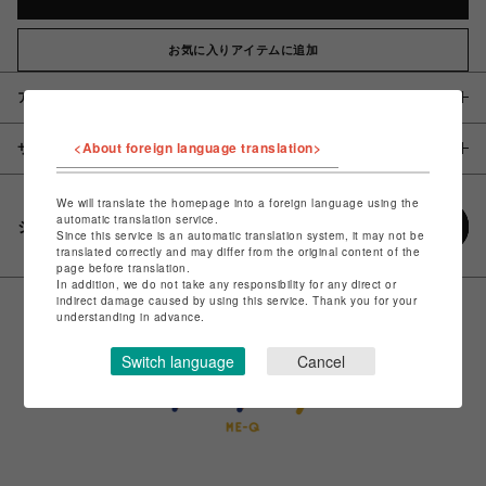
お気に入りアイテムに追加
アイテム説明 / 素材
<About foreign language translation>
サイズ
We will translate the homepage into a foreign language using the
automatic translation service.
シェアする
Since this service is an automatic translation system, it may not be
translated correctly and may differ from the original content of the
page before translation.
In addition, we do not take any responsibility for any direct or
indirect damage caused by using this service. Thank you for your
understanding in advance.
Switch language
Cancel