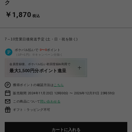
ク
￥1,870
税込
7～10営業日後発送予定 (土・日・祝を除く)
ポケパル払いで
0
〜
0
ポイント
（1P=1円）※キャンペーン分除く
会員登録後、ポケパル払い初回登録&利用で
最大1,500円分ポイント進呈
獲得ポイントの確認方法は
こちら
販売期間 2024年11月23日 12時00分 〜 2026年12月31日 23時59分
この商品について
問い合わせる
ギフト：ラッピング不可
カートに入れる