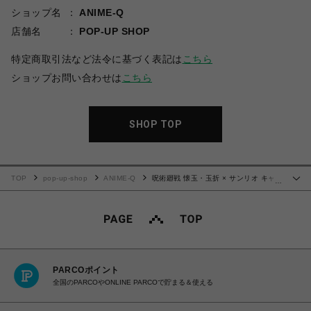
ショップ名
ANIME-Q
店舗名
POP-UP SHOP
特定商取引法など法令に基づく表記は
こちら
ショップお問い合わせは
こちら
SHOP TOP
TOP
pop-up-shop
ANIME-Q
呪術廻戦 懐玉・玉折 × サンリオ キャラ
…
クターズ | グリッターコースター | 06.天内理子・こぎみゅん
PARCOポイント
全国のPARCOやONLINE PARCOで貯まる＆使える