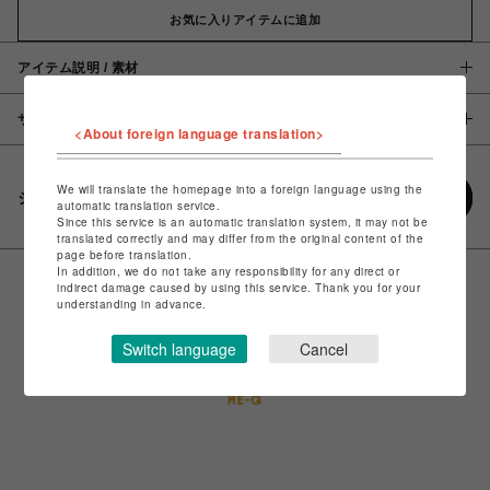
お気に入りアイテムに追加
アイテム説明 / 素材
サイズ
<About foreign language translation>
We will translate the homepage into a foreign language using the
シェアする
automatic translation service.
Since this service is an automatic translation system, it may not be
translated correctly and may differ from the original content of the
page before translation.
In addition, we do not take any responsibility for any direct or
indirect damage caused by using this service. Thank you for your
understanding in advance.
Switch language
Cancel