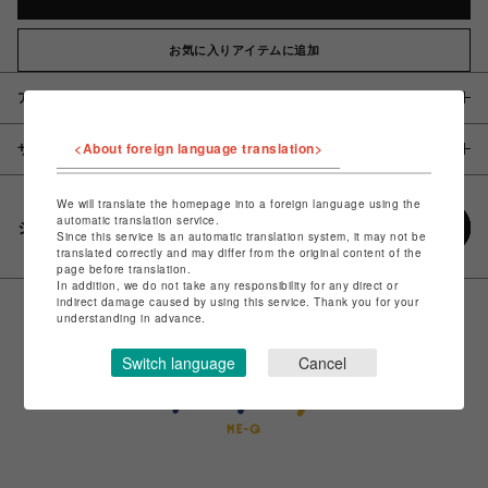
お気に入りアイテムに追加
アイテム説明 / 素材
<About foreign language translation>
サイズ
We will translate the homepage into a foreign language using the
automatic translation service.
シェアする
Since this service is an automatic translation system, it may not be
translated correctly and may differ from the original content of the
page before translation.
In addition, we do not take any responsibility for any direct or
indirect damage caused by using this service. Thank you for your
understanding in advance.
Switch language
Cancel