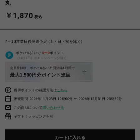
丸
￥1,870
税込
7～10営業日後発送予定 (土・日・祝を除く)
ポケパル払いで
0
〜
0
ポイント
（1P=1円）※キャンペーン分除く
会員登録後、ポケパル払い初回登録&利用で
最大1,500円分ポイント進呈
獲得ポイントの確認方法は
こちら
販売期間 2024年11月23日 12時00分 〜 2026年12月31日 23時59分
この商品について
問い合わせる
ギフト：ラッピング不可
カートに入れる