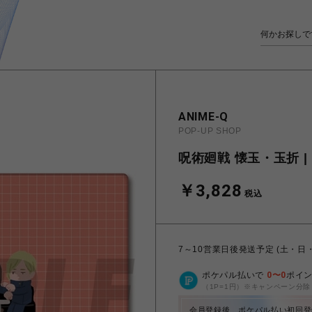
ANIME-Q
POP-UP SHOP
呪術廻戦 懐玉・玉折 |
￥3,828
税込
7～10営業日後発送予定 (土・日
ポケパル払いで
0
〜
0
ポイ
（1P=1円）※キャンペーン分除
会員登録後、ポケパル払い初回登