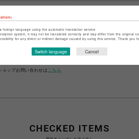
lation>
a foreign language using the automatic translation service.
anslation system, it may not be translated correctly and may differ from the original c
onsibility for any direct or indirect damage caused by using this service. Thank you 
ショップ名
ANIME-Q
店舗名
POP-UP SHOP
Switch language
Cancel
特定商取引法など法令に基づく表記は
こちら
ショップお問い合わせは
こちら
CHECKED ITEMS