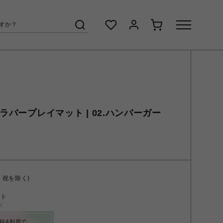
 ラバープレイマット | 02.ハンバーガー
・祝を除く)
ント
く
録&利用で