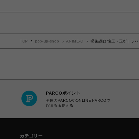
TOP
pop-up-shop
ANIME-Q
呪術廻戦 懐玉・玉折 | ラバ
PARCOポイント
全国のPARCOやONLINE PARCOで
貯まる＆使える
カテゴリー