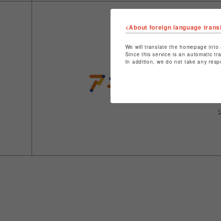
<About foreign language trans
We will translate the homepage into 
Since this service is an automatic tr
In addition, we do not take any resp