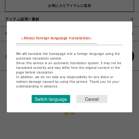
お気に入りアイテムに追加
アイテム説明 / 素材
サイズ
<About foreign language translation>
We will translate the homepage into a foreign language using the
シェアする
automatic translation service.
Since this service is an automatic translation system, it may not be
translated correctly and may differ from the original content of the
page before translation.
In addition, we do not take any responsibility for any direct or
indirect damage caused by using this service. Thank you for your
understanding in advance.
Switch language
Cancel