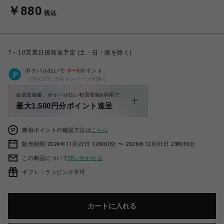
￥880
税込
7～10営業日後発送予定 (土・日・祝を除く)
ポケパル払いで
0
〜
0
ポイント
（1P=1円）※キャンペーン分除く
会員登録後、ポケパル払い初回登録&利用で
最大1,500円分ポイント進呈
獲得ポイントの確認方法は
こちら
販売期間 2024年11月27日 12時00分 〜 2026年12月31日 23時59分
この商品について
問い合わせる
ギフト：ラッピング不可
カートに入れる