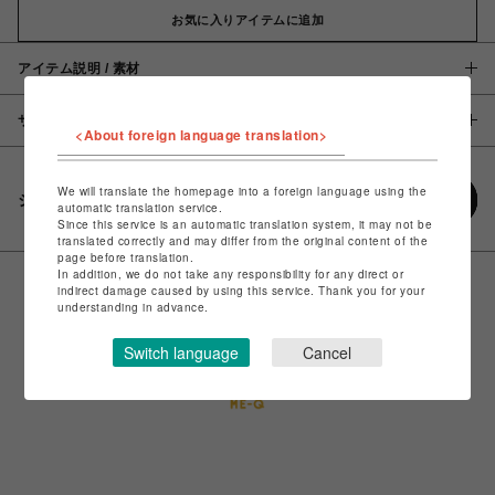
お気に入りアイテムに追加
アイテム説明 / 素材
サイズ
<About foreign language translation>
We will translate the homepage into a foreign language using the
シェアする
automatic translation service.
Since this service is an automatic translation system, it may not be
translated correctly and may differ from the original content of the
page before translation.
In addition, we do not take any responsibility for any direct or
indirect damage caused by using this service. Thank you for your
understanding in advance.
Switch language
Cancel