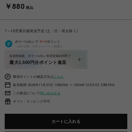
￥880
税込
7～10営業日後発送予定 (土・日・祝を除く)
ポケパル払いで
0
〜
0
ポイント
（1P=1円）※キャンペーン分除く
会員登録後、ポケパル払い初回登録&利用で
最大1,500円分ポイント進呈
獲得ポイントの確認方法は
こちら
販売期間 2024年11月27日 12時00分 〜 2026年12月31日 23時59分
この商品について
問い合わせる
ギフト：ラッピング不可
カートに入れる