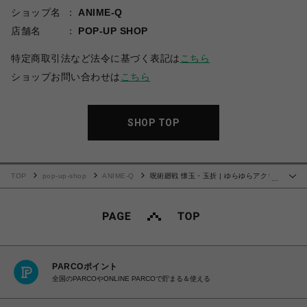
ショップ名
ANIME-Q
店舗名
POP-UP SHOP
特定商取引法など法令に基づく表記は
こちら
ショップお問い合わせは
こちら
SHOP TOP
TOP
pop-up-shop
ANIME-Q
呪術廻戦 懐玉・玉折 | ゆらゆらアクリ
…
ルフィギュア | 06.伏黒 甚爾
PARCOポイント
全国のPARCOやONLINE PARCOで貯まる＆使える