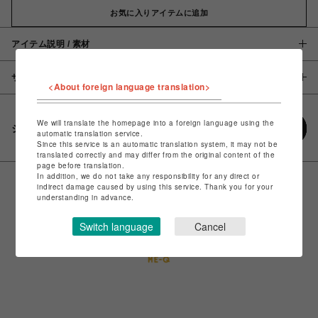
お気に入りアイテムに追加
アイテム説明 / 素材
サイズ
<About foreign language translation>
We will translate the homepage into a foreign language using the
シェアする
automatic translation service.
Since this service is an automatic translation system, it may not be
translated correctly and may differ from the original content of the
page before translation.
In addition, we do not take any responsibility for any direct or
indirect damage caused by using this service. Thank you for your
understanding in advance.
Switch language
Cancel