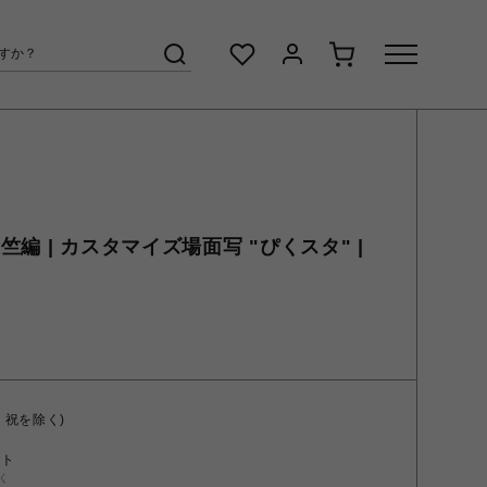
編 | カスタマイズ場面写 "ぴくスタ" |
・祝を除く)
ント
く