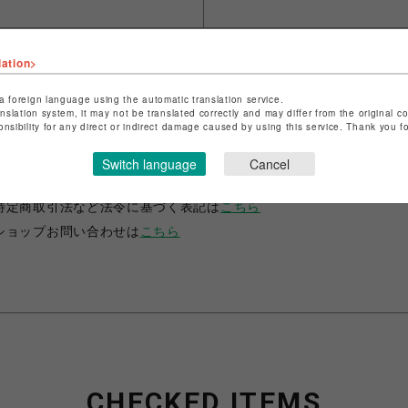
lation>
a foreign language using the automatic translation service.
anslation system, it may not be translated correctly and may differ from the original c
onsibility for any direct or indirect damage caused by using this service. Thank you 
ショップ名
ANIME-Q
Switch language
Cancel
店舗名
POP-UP SHOP
特定商取引法など法令に基づく表記は
こちら
ショップお問い合わせは
こちら
CHECKED ITEMS