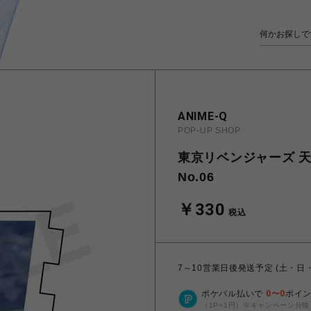
ANIME-Q
POP-UP SHOP
東京リベンジャーズ 天竺
No.06
￥330
税込
7～10営業日後発送予定 (土・日
ポケパル払いで
0
〜
0
ポイ
（1P=1円）※キャンペーン分除