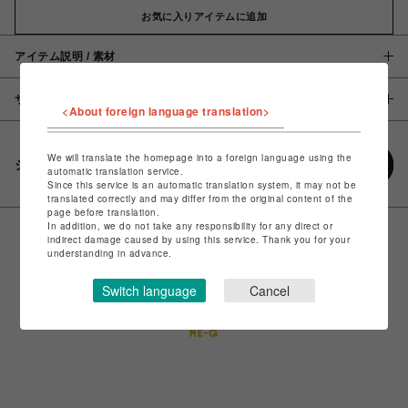
お気に入りアイテムに追加
アイテム説明 / 素材
サイズ
<About foreign language translation>
We will translate the homepage into a foreign language using the
シェアする
automatic translation service.
Since this service is an automatic translation system, it may not be
translated correctly and may differ from the original content of the
page before translation.
In addition, we do not take any responsibility for any direct or
indirect damage caused by using this service. Thank you for your
understanding in advance.
Switch language
Cancel