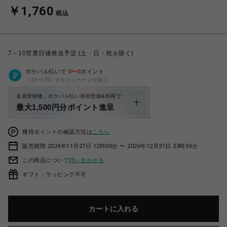
￥1,760
税込
7～10営業日後発送予定 (土・日・祝を除く)
ポケパル払いで
0
〜
0
ポイント
（1P=1円）※キャンペーン分除く
会員登録後、ポケパル払い初回登録&利用で
最大1,500円分ポイント進呈
獲得ポイントの確認方法は
こちら
販売期間 2024年11月27日 12時00分 〜 2026年12月31日 23時59分
この商品について
問い合わせる
ギフト：ラッピング不可
カートに入れる