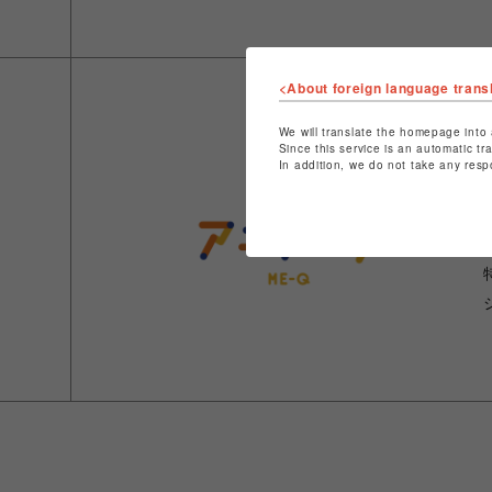
<About foreign language trans
We will translate the homepage into 
Since this service is an automatic tr
In addition, we do not take any resp