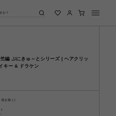
竺編 ぷにきゅ～とシリーズ | ヘアクリッ
.マイキー & ドラケン
・祝を除く)
ント
く