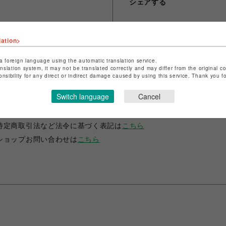
シェアする
lation>
a foreign language using the automatic translation service.
anslation system, it may not be translated correctly and may differ from the original c
onsibility for any direct or indirect damage caused by using this service. Thank you 
ショップ名
ANIME-Q
Switch language
Cancel
店舗名
POP-UP SHOP
特定商取引法など法令に基づく表記は
こちら
ショップお問い合わせは
こちら