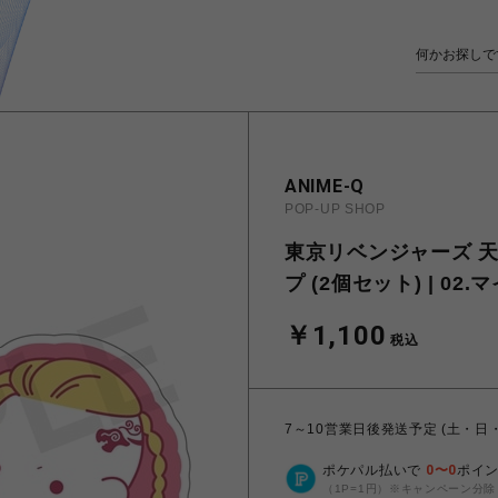
ANIME-Q
POP-UP SHOP
東京リベンジャーズ 天
プ (2個セット) | 02
￥1,100
税込
7～10営業日後発送予定 (土・日
ポケパル払いで
0
〜
0
ポイ
（1P=1円）※キャンペーン分除