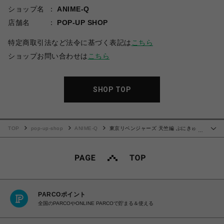
ショップ名
ANIME-Q
店舗名
POP-UP SHOP
特定商取引法など法令に基づく表記は
こちら
ショップお問い合わせは
こちら
SHOP TOP
TOP
pop-up-shop
ANIME-Q
東京リベンジャーズ 天竺編 ぷにきゅ～
…
とシリーズ | ラメアクリルキーホルダー | 02.河田 ナホヤ
PARCOポイント
全国のPARCOやONLINE PARCOで貯まる＆使える