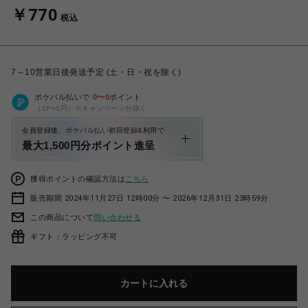
￥770
税込
7～10営業日後発送予定 (土・日・祝を除く)
ポケパル払いで
0
〜
0
ポイント
（1P=1円）※キャンペーン分除く
会員登録後、ポケパル払い初回登録&利用で
最大1,500円分ポイント進呈
獲得ポイントの確認方法は
こちら
販売期間 2024年11月27日 12時00分 〜 2026年12月31日 23時59分
この商品について
問い合わせる
ギフト：ラッピング不可
カートに入れる