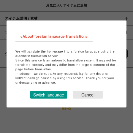
お気に入りアイテムに追加
アイテム説明 / 素材
サイズ
<About foreign language translation>
We will translate the homepage into a foreign language using the
シェアする
automatic translation service.
Since this service is an automatic translation system, it may not be
translated correctly and may differ from the original content of the
page before translation.
In addition, we do not take any responsibility for any direct or
indirect damage caused by using this service. Thank you for your
understanding in advance.
Switch language
Cancel