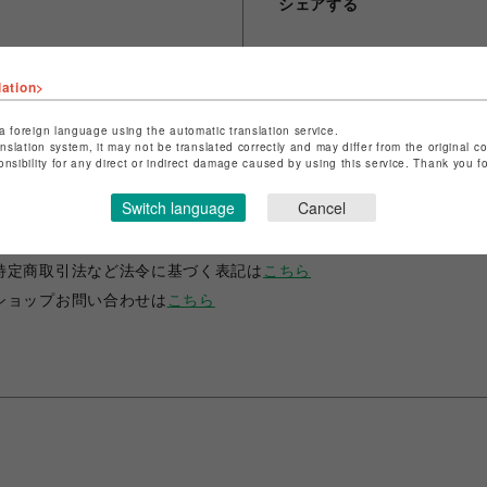
シェアする
lation>
a foreign language using the automatic translation service.
anslation system, it may not be translated correctly and may differ from the original c
onsibility for any direct or indirect damage caused by using this service. Thank you 
ショップ名
ANIME-Q
Switch language
Cancel
店舗名
POP-UP SHOP
特定商取引法など法令に基づく表記は
こちら
ショップお問い合わせは
こちら