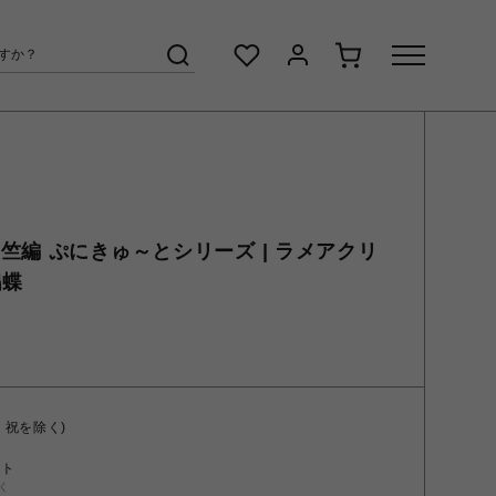
竺編 ぷにきゅ～とシリーズ | ラメアクリ
鶴蝶
・祝を除く)
ント
く