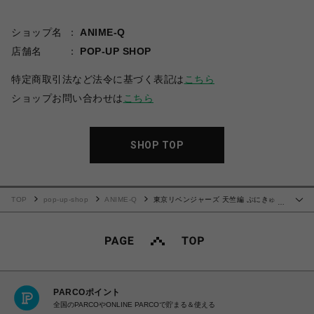
ショップ名
ANIME-Q
店舗名
POP-UP SHOP
特定商取引法など法令に基づく表記は
こちら
ショップお問い合わせは
こちら
SHOP TOP
TOP
pop-up-shop
ANIME-Q
東京リベンジャーズ 天竺編 ぷにきゅ～
…
とシリーズ 東京卍會 | ランダムアクリルスタンド (全9種) | 単品 (完全ランダム)
PARCOポイント
全国のPARCOやONLINE PARCOで貯まる＆使える