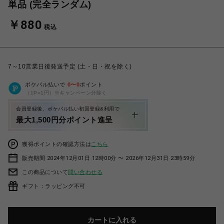
単品 (完全ランダム)
￥880
税込
7～10営業日後発送予定 (土・日・祝を除く)
ポケパル払いで
0
〜
0
ポイント
（1P=1円）※キャンペーン分除く
会員登録後、ポケパル払い初回登録&利用で
最大1,500円分ポイント進呈
獲得ポイントの確認方法は
こちら
販売期間 2024年12月01日 12時00分 〜 2026年12月31日 23時59分
この商品について
問い合わせる
ギフト：ラッピング不可
カートに入れる