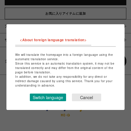
お気に入りアイテムに追加
アイテム説明 / 素材
<About foreign language translation>
サイズ
We will translate the homepage into a foreign language using the
automatic translation service.
シェアする
Since this service is an automatic translation system, it may not be
translated correctly and may differ from the original content of the
page before translation.
In addition, we do not take any responsibility for any direct or
indirect damage caused by using this service. Thank you for your
understanding in advance.
Switch language
Cancel