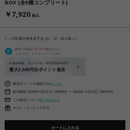
BOX (全9種コンプリート)
￥7,920
税込
7～10営業日後発送予定 (土・日・祝を除く)
ポケパル払いで
0
〜
0
ポイント
（1P=1円）※キャンペーン分除く
会員登録後、ポケパル払い初回登録&利用で
最大1,500円分ポイント進呈
獲得ポイントの確認方法は
こちら
販売期間 2024年12月01日 12時00分 〜 2026年12月31日 23時59分
この商品について
問い合わせる
ギフト：ラッピング不可
カートに入れる