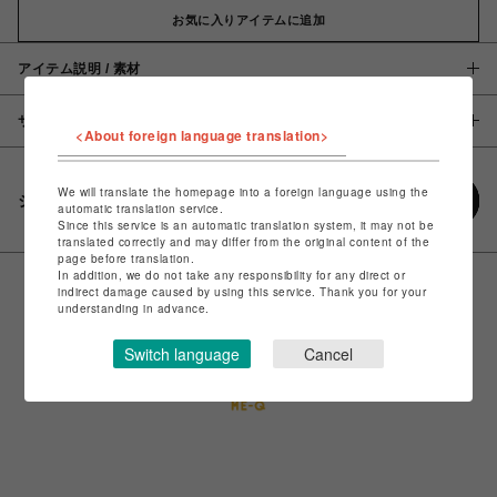
お気に入りアイテムに追加
アイテム説明 / 素材
サイズ
<About foreign language translation>
We will translate the homepage into a foreign language using the
シェアする
automatic translation service.
Since this service is an automatic translation system, it may not be
translated correctly and may differ from the original content of the
page before translation.
In addition, we do not take any responsibility for any direct or
indirect damage caused by using this service. Thank you for your
understanding in advance.
Switch language
Cancel