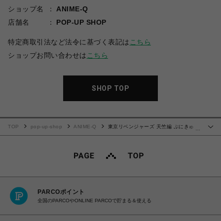
ショップ名
ANIME-Q
店舗名
POP-UP SHOP
特定商取引法など法令に基づく表記は
こちら
ショップお問い合わせは
こちら
SHOP TOP
TOP
pop-up-shop
ANIME-Q
東京リベンジャーズ 天竺編 ぷにきゅ～
…
とシリーズ | 肩掛けストラップ | 02.河田 ナホヤ
PARCOポイント
全国のPARCOやONLINE PARCOで貯まる＆使える