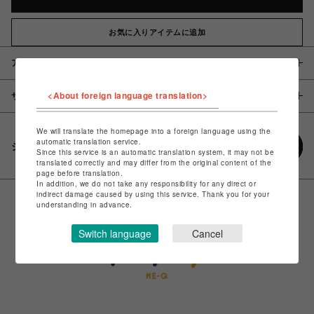
お気に入りアイテムに追加
アイテム説明 / 素材
<About foreign language translation>
サイズ
We will translate the homepage into a foreign language using the
automatic translation service.
シェアする
Since this service is an automatic translation system, it may not be
translated correctly and may differ from the original content of the
page before translation.
In addition, we do not take any responsibility for any direct or
indirect damage caused by using this service. Thank you for your
understanding in advance.
Switch language
Cancel