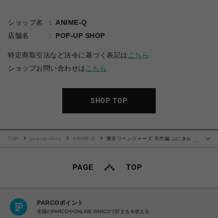
ショップ名
ANIME-Q
店舗名
POP-UP SHOP
特定商取引法など法令に基づく表記は
こちら
ショップお問い合わせは
こちら
SHOP TOP
TOP
pop-up-shop
ANIME-Q
東京リベンジャーズ 天竺編 ぷにきゅ～
…
とシリーズ | 肩掛けストラップ用アクリルキーホルダー | 06.鶴蝶
PARCOポイント
全国のPARCOやONLINE PARCOで貯まる＆使える