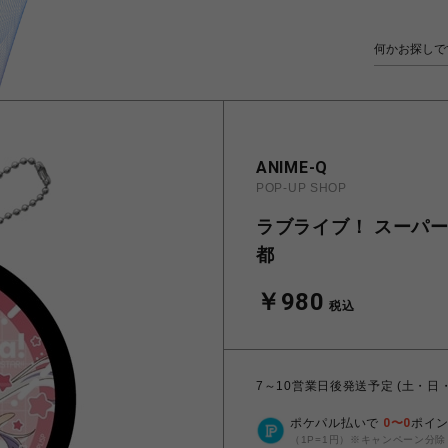
ANIME-Q
POP-UP SHOP
ラブライブ！ スーパースタ
都
￥980
税込
7～10営業日後発送予定 (土・日
ポケパル払いで
0
〜
0
ポイ
（1P=1円）※キャンペーン分除