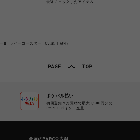
最近チェックしたアイテム
! | ラバーコースター | 03.嵐 千砂都
ポケパル払い
初回登録＆お買物で最大1,500円分の
PARCOポイント進呈
全国のPARCO店舗