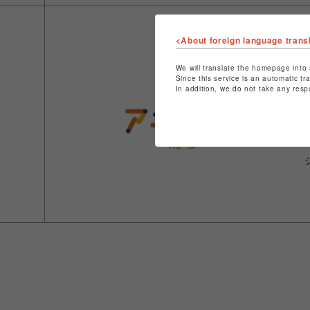
<About foreign language trans
We will translate the homepage into 
Since this service is an automatic tr
In addition, we do not take any resp