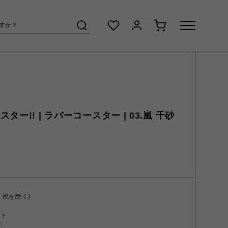
ー!! | ラバーコースター | 03.嵐 千砂
・祝を除く)
ント
く