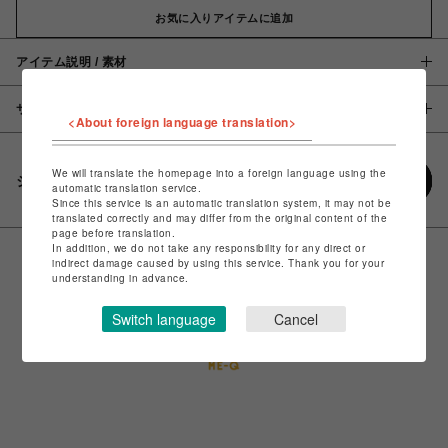
お気に入りアイテムに追加
アイテム説明 / 素材
サイズ
<About foreign language translation>
We will translate the homepage into a foreign language using the
シェアする
automatic translation service.
Since this service is an automatic translation system, it may not be
translated correctly and may differ from the original content of the
page before translation.
In addition, we do not take any responsibility for any direct or
indirect damage caused by using this service. Thank you for your
understanding in advance.
Switch language
Cancel