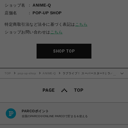
ショップ名
ANIME-Q
店舗名
POP-UP SHOP
特定商取引法など法令に基づく表記は
こちら
ショップお問い合わせは
こちら
SHOP TOP
TOP
pop-up-shop
ANIME-Q
ラブライブ！ スーパースター!! | ラバー
…
コースター | 10.ウィーン・マルガレーテ
PARCOポイント
全国のPARCOやONLINE PARCOで貯まる＆使える