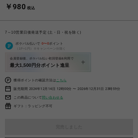
￥980
税込
7～10営業日後発送予定 (土・日・祝を除く)
ポケパル払いで
0
〜
0
ポイント
（1P=1円）※キャンペーン分除く
会員登録後、ポケパル払い初回登録&利用で
最大1,500円分ポイント進呈
獲得ポイントの確認方法は
こちら
販売期間 2024年12月14日 12時00分 〜 2026年12月31日 23時59分
この商品について
問い合わせる
ギフト：ラッピング不可
完売しました