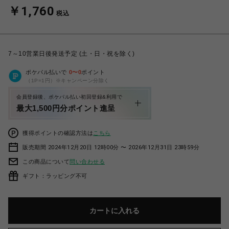
￥1,760
税込
7～10営業日後発送予定 (土・日・祝を除く)
ポケパル払いで
0
〜
0
ポイント
（1P=1円）※キャンペーン分除く
会員登録後、ポケパル払い初回登録&利用で
最大1,500円分ポイント進呈
獲得ポイントの確認方法は
こちら
販売期間 2024年12月20日 12時00分 〜 2026年12月31日 23時59分
この商品について
問い合わせる
ギフト：ラッピング不可
カートに入れる