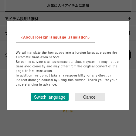
お気に入りアイテムに追加
アイテム説明 / 素材
サイズ
<About foreign language translation>
We will translate the homepage into a foreign language using the
シェアする
automatic translation service.
Since this service is an automatic translation system, it may not be
translated correctly and may differ from the original content of the
page before translation.
In addition, we do not take any responsibility for any direct or
indirect damage caused by using this service. Thank you for your
understanding in advance.
Switch language
Cancel