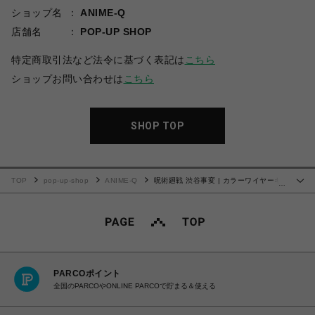
ショップ名
ANIME-Q
店舗名
POP-UP SHOP
特定商取引法など法令に基づく表記は
こちら
ショップお問い合わせは
こちら
SHOP TOP
TOP
pop-up-shop
ANIME-Q
呪術廻戦 渋谷事変 | カラーワイヤーキ
…
ーホルダー | 01.虎杖 悠仁
PARCOポイント
全国のPARCOやONLINE PARCOで貯まる＆使える