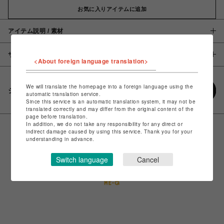
お気に入りアイテムに追加
アイテム説明 / 素材
サイズ
<About foreign language translation>
We will translate the homepage into a foreign language using the
シェアする
automatic translation service.
Since this service is an automatic translation system, it may not be
translated correctly and may differ from the original content of the
page before translation.
In addition, we do not take any responsibility for any direct or
indirect damage caused by using this service. Thank you for your
understanding in advance.
Switch language
Cancel