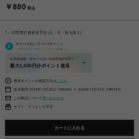
￥880
税込
7～10営業日後発送予定 (土・日・祝を除く)
ポケパル払いで
0
〜
0
ポイント
（1P=1円）※キャンペーン分除く
会員登録後、ポケパル払い初回登録&利用で
最大1,500円分ポイント進呈
獲得ポイントの確認方法は
こちら
販売期間 2024年12月20日 12時00分 〜 2026年12月31日 23時59分
この商品について
問い合わせる
ギフト：ラッピング不可
カートに入れる