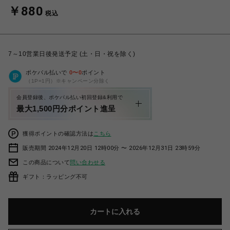
￥880
税込
7～10営業日後発送予定 (土・日・祝を除く)
ポケパル払いで
0
〜
0
ポイント
（1P=1円）※キャンペーン分除く
会員登録後、ポケパル払い初回登録&利用で
最大1,500円分ポイント進呈
獲得ポイントの確認方法は
こちら
販売期間 2024年12月20日 12時00分 〜 2026年12月31日 23時59分
この商品について
問い合わせる
ギフト：ラッピング不可
カートに入れる