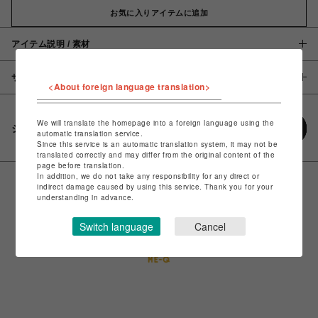
お気に入りアイテムに追加
アイテム説明 / 素材
サイズ
<About foreign language translation>
We will translate the homepage into a foreign language using the
シェアする
automatic translation service.
Since this service is an automatic translation system, it may not be
translated correctly and may differ from the original content of the
page before translation.
In addition, we do not take any responsibility for any direct or
indirect damage caused by using this service. Thank you for your
understanding in advance.
Switch language
Cancel