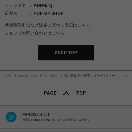
ショップ名
ANIME-Q
店舗名
POP-UP SHOP
特定商取引法など法令に基づく表記は
こちら
ショップお問い合わせは
こちら
SHOP TOP
TOP
pop-up-shop
ANIME-Q
呪術廻戦 渋谷事変 | カラーワイヤーキ
…
ーホルダー | 03.釘崎 野薔薇
PARCOポイント
全国のPARCOやONLINE PARCOで貯まる＆使える